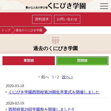
OPE
豊かな人生の学び舎
資料請求
お問い合わせ
トップ
過去のくにびき学園
過去のくにびき学園
東部校
西部校
< 前へ
1 / 2
次へ >
2020-03-18
くにびき学園西部校第28期生卒業式を開催しました
2020-02-19
西部校第29回学園祭を開催しました‼