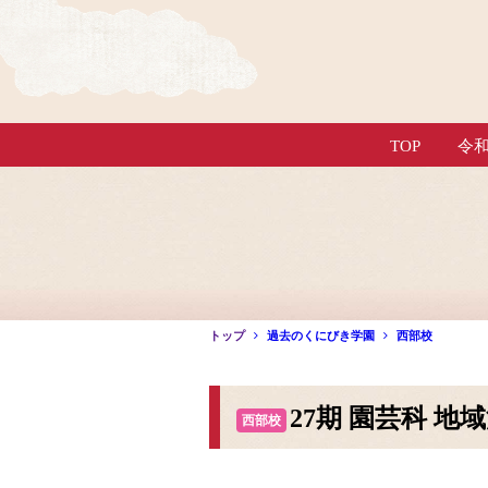
TOP
令
トップ
過去のくにびき学園
西部校
27期 園芸科 
西部校