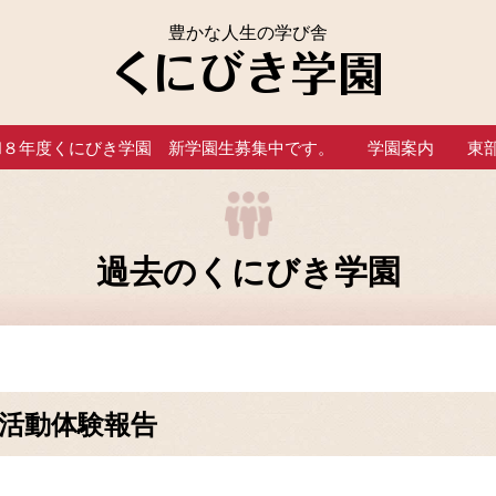
豊かな人生の学び舎
和８年度くにびき学園 新学園生募集中です。
学園案内
東
過去のくにびき学園
地域活動体験報告