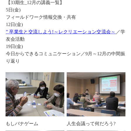
【33期生_12月の講義一覧】
5日(金)
フィールドワーク情報交換・共有
12日(金)
” 卒業生と交流しよう!～レクリエーション交流会～
／学
友会活動
19日(金)
今日からできるコミュニケーション／9月～12月の中間振
り返り
もしバナゲーム
人生会議って何だろう?