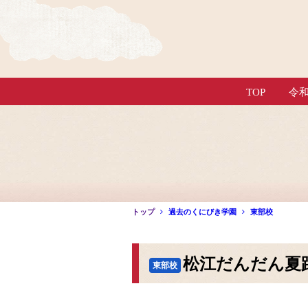
TOP
令
トップ
過去のくにびき学園
東部校
松江だんだん夏踊
東部校