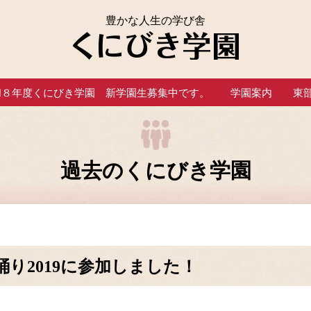
豊かな人生の学び舎
和８年度くにびき学園 新学園生募集中です。
学園案内
東
過去のくにびき学園
り2019に参加しました！