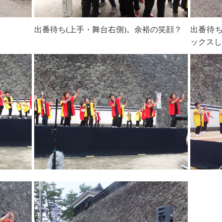
出番待ち(上手・舞台右側)。余裕の笑顔？
出番待ち
ックスし