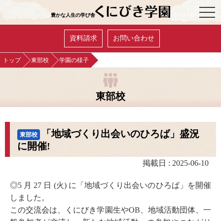
OPE
豊かな人生の学び舎
資料請求
お問い合わせ
トップ
東部校
学園の様子
東部校
「地域づくり出会いのひろば」盛況
東部校
に開催!
掲載日 : 2025-06-10
◎5 月 27 日 (火) に「地域づくり出会いのひろば」を開催
しました。
この交流会は、くにびき学園生やOB、地域活動団体、一